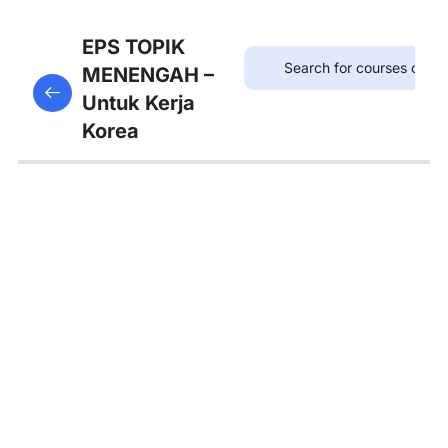
8
Bab
EPS TOPIK
21:
MENENGAH –
This content is protected, please
login
and enroll
병원
Untuk Kerja
in the course to view this content!
Korea
8
Bab
22:
약국
8
Bab
23:
우체
국
8
Bab