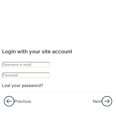
주거
문화
와
음식
문화
8
Bab
Login with your site account
27:
한국
의
기념
일
Lost your password?
8
Remember Me
Bab
Previous
Next
28:
한국
Not a member yet?
Register now