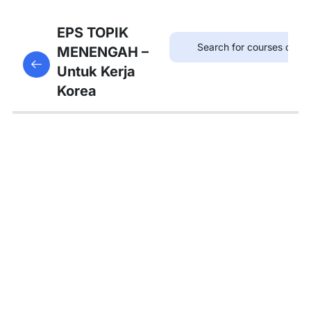
8
Bab
EPS TOPIK
21:
MENENGAH –
This content is protected, please
login
and enroll
병원
Untuk Kerja
in the course to view this content!
Korea
8
Bab
22:
약국
8
Bab
23:
우체
국
8
Bab