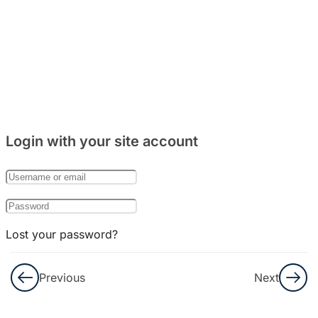
주거
문화
와
음식
문화
8
Bab
Login with your site account
27:
한국
의
기념
일
Lost your password?
8
Remember Me
Bab
Previous
Next
28:
한국
Not a member yet?
Register now