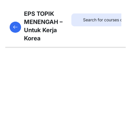
8
Bab
EPS TOPIK
21:
MENENGAH –
This content is protected, please
login
and enroll
병원
Untuk Kerja
in the course to view this content!
Korea
8
Bab
22:
약국
8
Bab
23:
우체
국
8
Bab