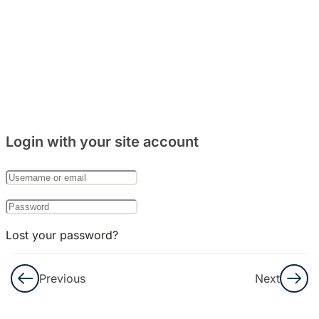
주거
문화
와
음식
문화
8
Bab
Login with your site account
27:
한국
의
기념
일
Lost your password?
8
Remember Me
Bab
Previous
Next
28:
한국
Not a member yet?
Register now