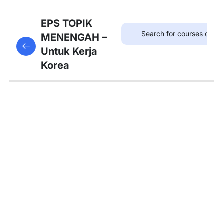
8
Bab
EPS TOPIK
21:
MENENGAH –
This content is protected, please
login
and enroll
병원
Untuk Kerja
in the course to view this content!
Korea
8
Bab
22:
약국
8
Bab
23:
우체
국
8
Bab