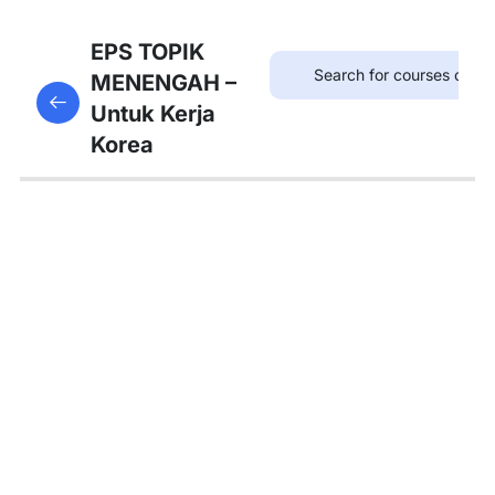
8
Bab
EPS TOPIK
21:
MENENGAH –
This content is protected, please
login
and enroll
병원
Untuk Kerja
in the course to view this content!
Korea
8
Bab
22:
약국
8
Bab
23:
우체
국
8
Bab