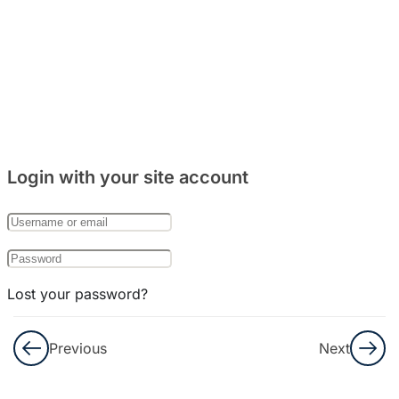
주거
문화
와
음식
문화
8
Bab
Login with your site account
27:
한국
의
기념
일
Lost your password?
8
Remember Me
Bab
Previous
Next
28:
한국
Not a member yet?
Register now