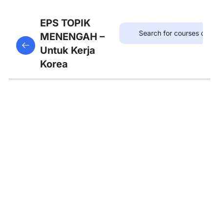
8
Bab
EPS TOPIK
21:
MENENGAH –
This content is protected, please
login
and enroll
병원
Untuk Kerja
in the course to view this content!
Korea
8
Bab
22:
약국
8
Bab
23:
우체
국
8
Bab