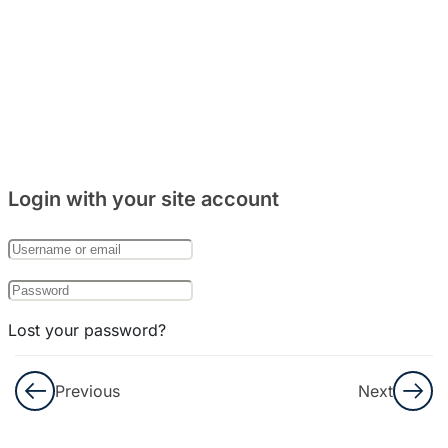
주거
문화
와
음식
문화
8
Bab
Login with your site account
27:
한국
의
기념
일
Lost your password?
Remember Me
Kosakata
Previous
Next
Part. 1
Not a member yet?
Register now