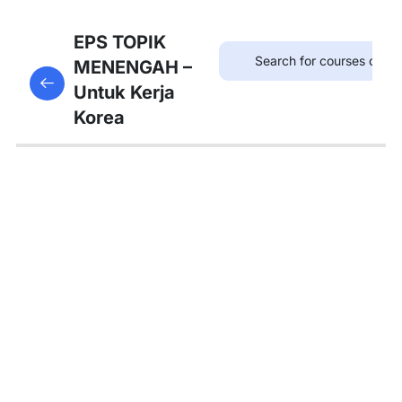
8
Bab
EPS TOPIK
21:
MENENGAH –
This content is protected, please
login
and enroll
병원
Untuk Kerja
in the course to view this content!
Korea
8
Bab
22:
약국
8
Bab
23:
우체
국
8
Bab