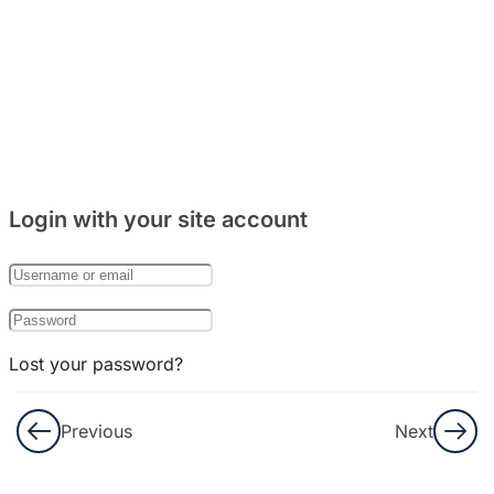
주거
문화
와
음식
문화
8
Bab
Login with your site account
27:
한국
의
기념
일
Lost your password?
8
Remember Me
Bab
Previous
Next
28:
한국
Not a member yet?
Register now