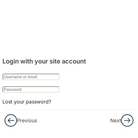
주거
문화
와
음식
문화
8
Bab
Login with your site account
27:
한국
의
기념
일
Lost your password?
8
Remember Me
Bab
Previous
Next
28:
한국
Not a member yet?
Register now