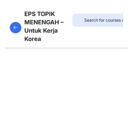
8
Bab
EPS TOPIK
21:
MENENGAH –
This content is protected, please
login
and enroll
병원
Untuk Kerja
in the course to view this content!
Korea
8
Bab
22:
약국
8
Bab
23:
우체
국
8
Bab