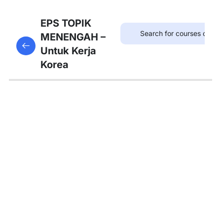
8
Bab
EPS TOPIK
21:
MENENGAH –
This content is protected, please
login
and enroll
병원
Untuk Kerja
in the course to view this content!
Korea
8
Bab
22:
약국
8
Bab
23:
우체
국
8
Bab