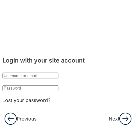
주거
문화
와
음식
문화
8
Bab
Login with your site account
27:
한국
의
기념
일
Lost your password?
8
Remember Me
Bab
Previous
Next
28:
한국
Not a member yet?
Register now