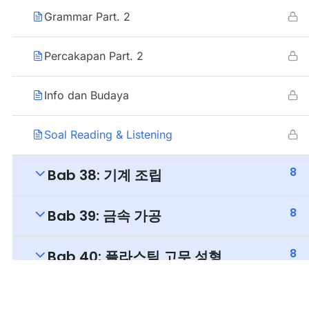
Grammar Part. 2
Percakapan Part. 2
Info dan Budaya
Soal Reading & Listening
8
Bab 38: 기계 조립
8
Bab 39: 금속 가공
8
Bab 40: 플라스틱 고무 성형